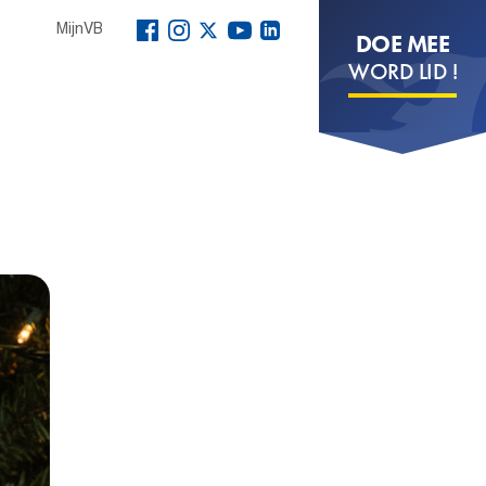
MijnVB
DOE MEE
WORD LID !