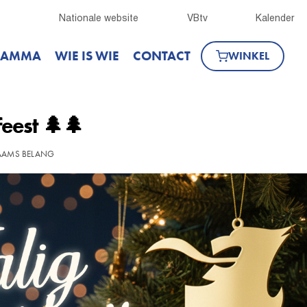
Nationale website
VBtv
Kalender
RAMMA
WIE IS WIE
CONTACT
WINKEL
feest 🌲🌲
LAAMS BELANG